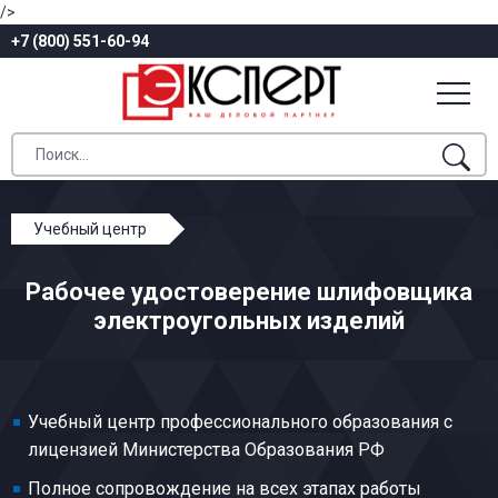
/>
+7 (800) 551-60-94
Учебный центр
Профессиональное обучение
Рабочее удостоверение шлифовщика
Электроугольное производство
электроугольных изделий
Шлифовщик электроугольных изделий
Учебный центр профессионального образования с
лицензией Министерства Образования РФ
Полное сопровождение на всех этапах работы