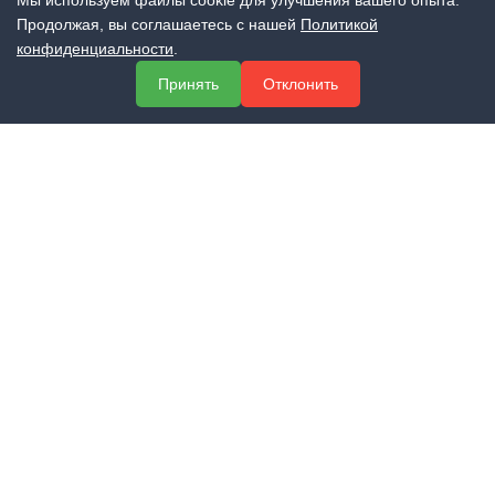
Мы используем файлы cookie для улучшения вашего опыта.
Продолжая, вы соглашаетесь с нашей
Политикой
конфиденциальности
.
МЕНЮ
Принять
Отклонить
О компании
Услуги
Полезная информация
Контакты
КОНТАКТЫ
+7 (800) 551-60-94
info@expert-2014.ru
195248, Санкт-Петербург, пр. Энергетиков 10, оф. 223