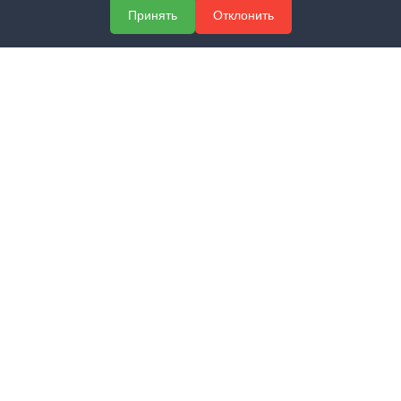
Принять
Отклонить
О компании
Услуги
Полезная информация
Контакты
КОНТАКТЫ
+7 (800) 551-60-94
info@expert-2014.ru
195248, Санкт-Петербург, пр. Энергетиков 10, оф. 223
ПОЛУЧИТЬ КОНСУЛЬТАЦИЮ