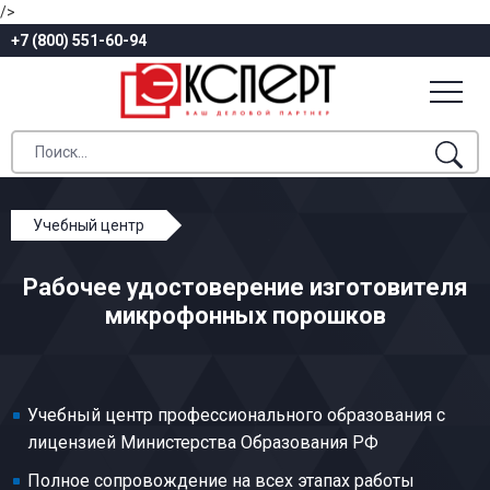
/>
+7 (800) 551-60-94
Учебный центр
Профессиональное обучение
Рабочее удостоверение изготовителя
Электроугольное производство
микрофонных порошков
Изготовитель микрофонных порошков
Учебный центр профессионального образования с
лицензией Министерства Образования РФ
Полное сопровождение на всех этапах работы