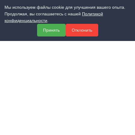
Мы используем файлы cookie для улучшения вашего опыта.
Продолжая, вы соглашаетесь с нашей
Политикой
конфиденциальности
.
МЕНЮ
Принять
Отклонить
О компании
Услуги
Полезная информация
Контакты
КОНТАКТЫ
+7 (800) 551-60-94
info@expert-2014.ru
195248, Санкт-Петербург, пр. Энергетиков 10, оф. 223