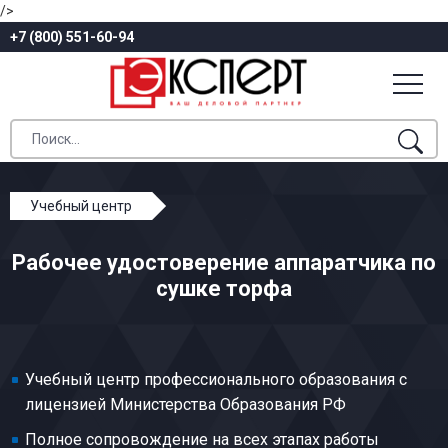
/>
+7 (800) 551-60-94
Учебный центр
Профессиональное обучение
Рабочее удостоверение аппаратчика по
Добыча и переработка торфа
сушке торфа
Аппаратчик по сушке торфа
Учебный центр профессионального образования с
лицензией Министерства Образования РФ
Полное сопровождение на всех этапах работы