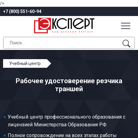
/>
+7 (800) 551-60-94
Учебный центр
Профессиональное обучение
Рабочее удостоверение резчика
Добыча и обогащение строительных материалов
траншей
Резчик траншей
Учебный центр профессионального образования с
лицензией Министерства Образования РФ
Полное сопровождение на всех этапах работы