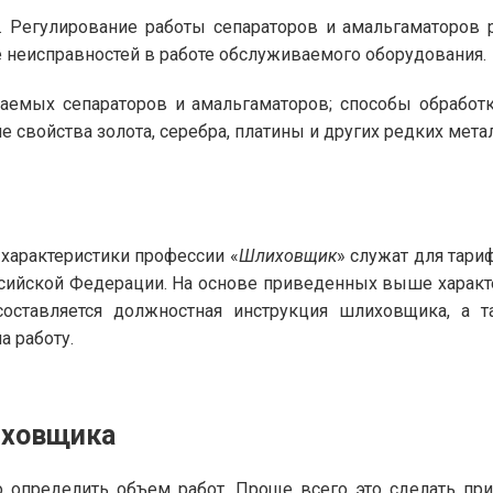
. Регулирование работы сепараторов и амальгаматоров 
 неисправностей в работе обслуживаемого оборудования.
емых сепараторов и амальгаматоров; способы обработк
 свойства золота, серебра, платины и других редких мета
арактеристики профессии «
Шлиховщик
» служат для тари
оссийской Федерации. На основе приведенных выше харак
оставляется должностная инструкция шлиховщика, а 
а работу.
иховщика
 определить объем работ. Проще всего это сделать пр