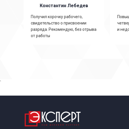
Константин Лебедев
ть
Получил корочку рабочего,
Повыш
свидетельство о присвоении
четве
,
разряда. Рекомендую, без отрыва
и нед
от работы
`