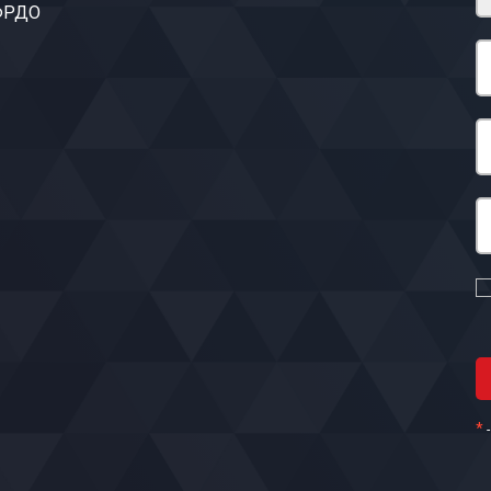
 ФРДО
*