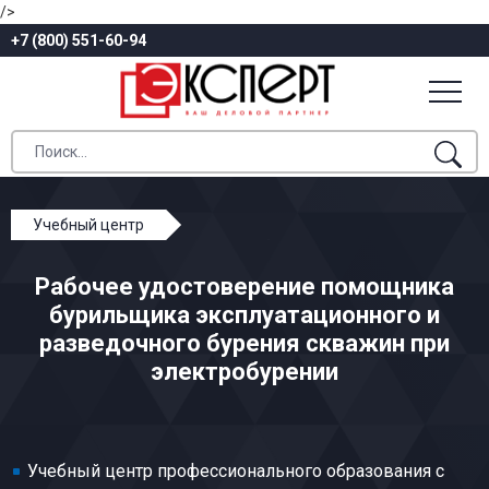
/>
+7 (800) 551-60-94
Учебный центр
Профессиональное обучение
Рабочее удостоверение помощника
Бурение скважин
бурильщика эксплуатационного и
Помощник бурильщика эксплуатационного и
разведочного бурения скважин при
разведочного бурения скважин при электробурении
электробурении
Учебный центр профессионального образования с