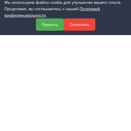
Мы используем файлы cookie для улучшения вашего опыта.
Продолжая, вы соглашаетесь с нашей
Политикой
конфиденциальности
.
МЕНЮ
Принять
Отклонить
О компании
Услуги
Полезная информация
Контакты
КОНТАКТЫ
+7 (800) 551-60-94
info@expert-2014.ru
195248, Санкт-Петербург, пр. Энергетиков 10, оф. 223