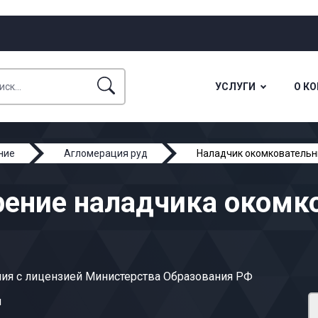
УСЛУГИ
О К
ние
Агломерация руд
Наладчик окомкователь
рение наладчика оком
ия с лицензией Министерства Образования РФ
ы