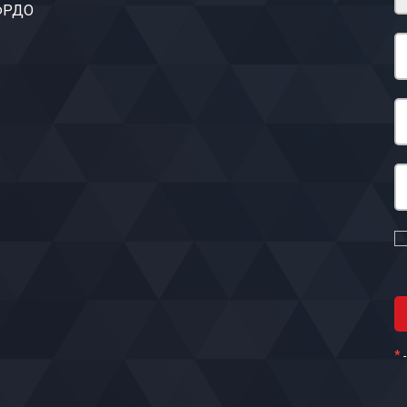
 ФРДО
*