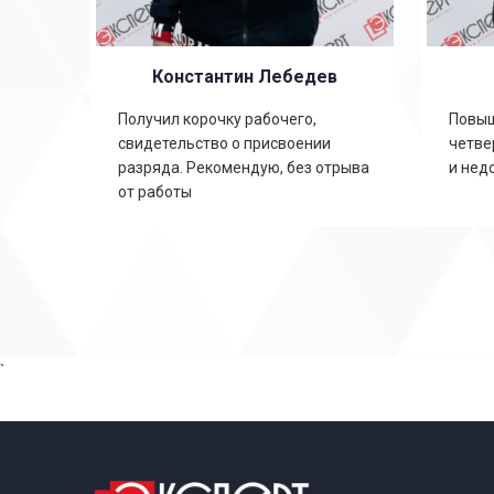
Константин Лебедев
ть
Получил корочку рабочего,
Повыш
свидетельство о присвоении
четве
,
разряда. Рекомендую, без отрыва
и нед
от работы
`