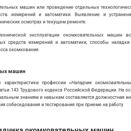
ательных машин или проведение отдельных технологичес
ств измерений и автоматики. Выявление и устранени
хнических осмотрах и текущем ремонте.
ехнической эксплуатации окомковательных машин вс
мых средств измерений и автоматики; способы наладк
сса окомкования.
ных машин
 характеристики профессии «
Наладчик окомковательн
татьи 143 Трудового кодекса Российской Федерации. На 
альным знаниям и навыкам составляется должностная ин
я собеседования и тестирования при приеме на работу.
ладчика окомковательных машин