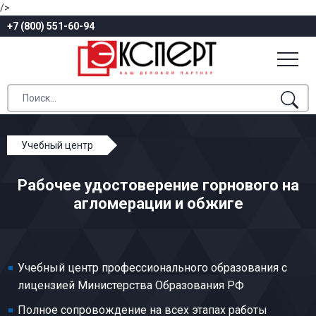
/>
+7 (800) 551-60-94
Учебный центр
Профессиональное обучение
Рабочее удостоверение горнового на
Агломерация руд
агломерации и обжиге
Горновой на агломерации и обжиге
Учебный центр профессионального образования с
лицензией Министерства Образования РФ
Полное сопровождение на всех этапах работы