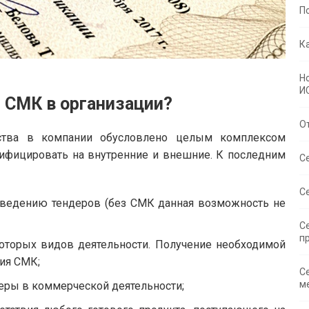
П
К
Н
И
 СМК в организации?
О
ства в компании обусловлено целым комплексом
ифицировать на внутренние и внешние. К последним
С
С
оведению тендеров (без СМК данная возможность не
С
п
оторых видов деятельности. Получение необходимой
ия СМК;
С
м
еры в коммерческой деятельности;