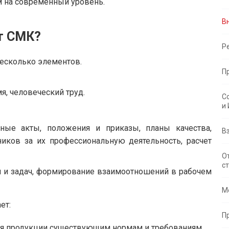
 на современный уровень.
В
т СМК?
Р
есколько элементов.
П
, человеческий труд.
С
и
вные акты, положения и приказы, планы качества,
В
ников за их профессиональную деятельность, расчет
О
с
й и задач, формирование взаимоотношений в рабочем
М
ет:
П
я продукции существующим нормам и требованиям.