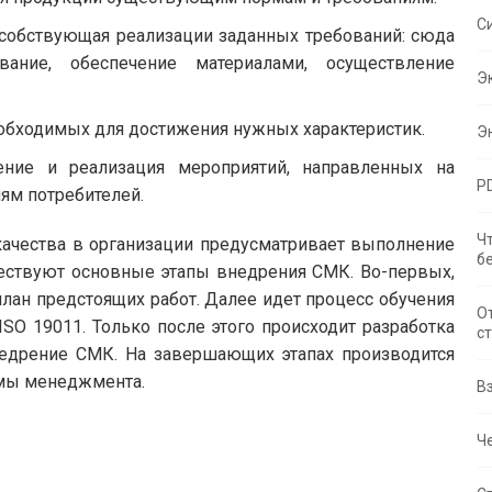
С
особствующая реализации заданных требований: сюда
ание, обеспечение материалами, осуществление
Э
обходимых для достижения нужных характеристик.
Э
ние и реализация мероприятий, направленных на
P
ям потребителей.
Ч
ачества в организации предусматривает выполнение
б
уществуют основные этапы внедрения СМК. Во-первых,
план предстоящих работ. Далее идет процесс обучения
О
SO 19011. Только после этого происходит разработка
с
недрение СМК. На завершающих этапах производится
мы менеджмента.
В
Че