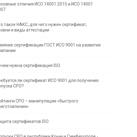
сновные отличия ИСО 14001 2015 и ИСО 14001
007
то такое НАКС, для чего нужен сертификат,
ровни и виды аттестации
лияние сертификации ГОСТ ИСО 9001 на развитие
омпании
ачем нужна сертификация ISO
ребуется ли сертификат ИСО 9001 для получения
опуска СРО?
ейтинги СРО – манипуляции «быстрого
риготовления»
ащита сертификатов ISO
опуски СРО в республике Крым и Симферополе -