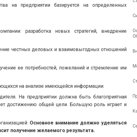
С
тва на предприятии базируется на определенных
С
омпании: разработка новых стратегий, внедрение
О
O
ение честных деловых и взаимовыгодных отношений
В
М
учение ее потребностей, пожеланий и стремление им
С
ующихся на анализе имеющейся информации.
П
дителя. На предприятии должна быть благоприятная
вует достижению общей цели. Большую роль играет и
К
ганизацией.
Основное внимание должно уделяться
С
исит получение желаемого результата.