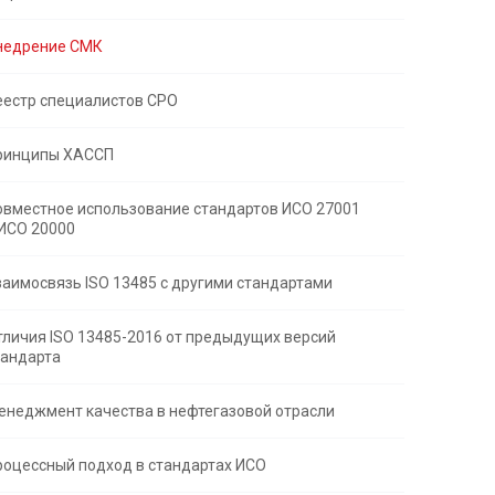
недрение СМК
еестр специалистов СРО
ринципы ХАССП
овместное использование стандартов ИСО 27001
 ИСО 20000
заимосвязь ISO 13485 с другими стандартами
тличия ISO 13485-2016 от предыдущих версий
тандарта
енеджмент качества в нефтегазовой отрасли
роцессный подход в стандартах ИСО