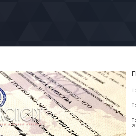
П
П
П
П
2