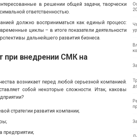
аинтересованные в решении общей задачи, творчески
О
2
аксимальной ответственностью.
анией должно восприниматься как единый процесс:
Ч
 временные циклы – в итоге показатели деятельности
у
ерспективы дальнейшего развития бизнеса.
В
к
т при внедрении СМК на
З
Т
чества возникает перед любой серьезной компанией.
д
ставляет собой некоторые сложности. Итак, каковы
дприятии?
Р
п
евой стратегии развития компании;
ры;
З
а предприятии;
Д