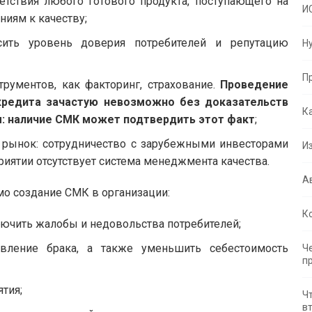
етствия любого готового продукта, поступающего на
И
иям к качеству;
ить уровень доверия потребителей и репутацию
Н
П
трументов, как факторинг, страхование.
Проведение
кредита зачастую невозможно без доказательств
К
: наличие СМК может подтвердить этот факт
;
 рынок: сотрудничество с зарубежными инвесторами
И
риятии отсутствует система менеджмента качества.
А
мо создание СМК в организации:
К
ключить жалобы и недовольства потребителей;
авление брака, а также уменьшить себестоимость
Ч
п
тия;
Ч
в