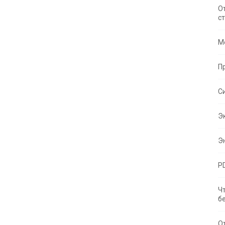
О
с
М
П
С
Э
Э
P
Ч
б
О