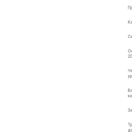
П
К
С
О
2
Ч
у
В
к
З
Т
д