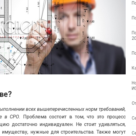
П
П
П
2
П
К
Н
И
тве?
О
выполнении всех вышеперечисленных норм требований,
е в СРО.
Проблема состоит в том, что это процесс
С
цию достаточно индивидуален. Не стоит удивляться,
о имуществу, нужные для строительства. Также могут
С