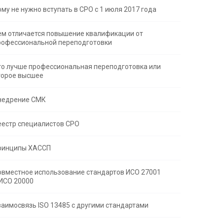
ому не нужно вступать в СРО с 1 июля 2017 года
ем отличается повышение квалификации от
рофессиональной переподготовки
то лучше профессиональная переподготовка или
торое высшее
недрение СМК
еестр специалистов СРО
ринципы ХАССП
овместное использование стандартов ИСО 27001
 ИСО 20000
заимосвязь ISO 13485 с другими стандартами