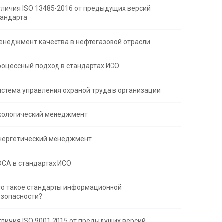
тличия ISO 13485-2016 от предыдущих версий
тандарта
енеджмент качества в нефтегазовой отрасли
роцессный подход в стандартах ИСО
истема управления охраной труда в организации
кологический менеджмент
нергетический менеджмент
DCA в стандартах ИСО
то такое стандарты информационной
езопасности?
тличия ISO 9001 2015 от предыдущих версий