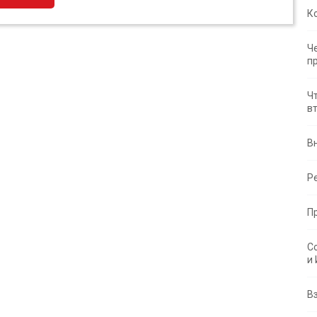
К
Ч
п
Ч
в
В
Р
П
С
и
В