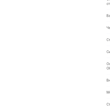
с
В
Че
С
С
О
O
В
М
С