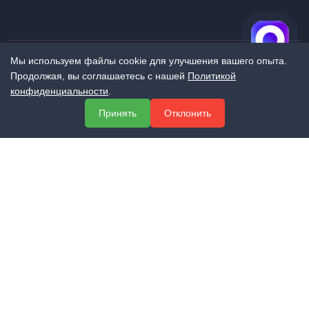
Мы используем файлы cookie для улучшения вашего опыта.
Продолжая, вы соглашаетесь с нашей
Политикой
МЕНЮ
конфиденциальности
.
О компании
Принять
Отклонить
Услуги
Полезная информация
Контакты
КОНТАКТЫ
+7 (800) 551-60-94
info@expert-2014.ru
195248, Санкт-Петербург, пр. Энергетиков 10, оф. 223