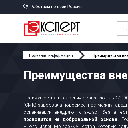
Работаем по всей России
Полезная информация
Преимущества вн
Преимущества вне
Преимущества внедрения
сертификата ИСО 9
(СМК) завоевала повсеместное международно
организации внедряют стандарт без аттес
проводится на добровольной основе.
Гос
многочисленные преимущества, которые полу