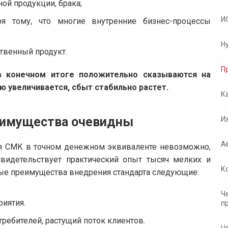
ой продукции, брака;
И
аря тому, что многие внутренние бизнес-процессы
Н
ственный продукт.
П
в конечном итоге положительно сказываются на
ю увеличивается, сбыт стабильно растет.
К
реимущества очевидны
И
А
ия СМК в точном денежном эквиваленте невозможно,
видетельствует практический опыт тысяч мелких и
К
ые преимущества внедрения стандарта следующие:
Ч
иятия.
п
ребителей, растущий поток клиентов.