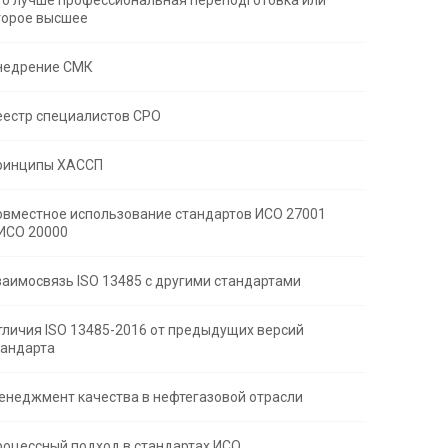
то лучше профессиональная переподготовка или
торое высшее
недрение СМК
еестр специалистов СРО
ринципы ХАССП
овместное использование стандартов ИСО 27001
 ИСО 20000
заимосвязь ISO 13485 с другими стандартами
тличия ISO 13485-2016 от предыдущих версий
тандарта
енеджмент качества в нефтегазовой отрасли
роцессный подход в стандартах ИСО