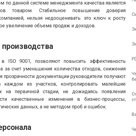
м по данной системе менеджмента качества является
нтов товаром. Стабильное повышение доверия
С
компанией, нельзя недооценивать: это ключ к росту
мое увеличение объема продаж и доходов.
Э
Э
 производства
P
 в ISO 9001, позволяют повысить эффективность
ва за счет уменьшения количества отходов, снижения
Ч
ря прозрачности документации руководители получают
б
а каждом из участков, контролировать малейшие
их на первичной стадии, не дожидаясь появления
О
сти качественные изменения в бизнес-процессы,
с
ческих данных, а не методом проб и ошибок.
В
ерсонала
Че