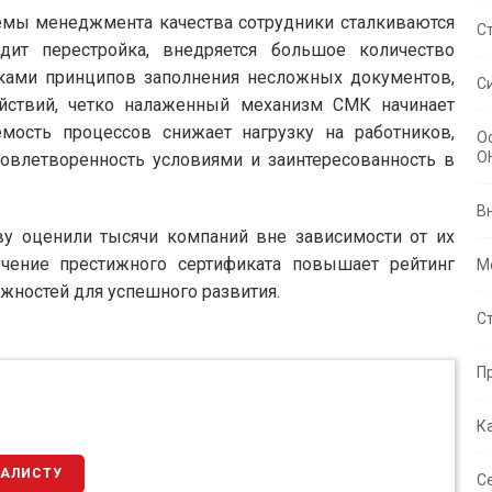
темы менеджмента качества сотрудники сталкиваются
С
дит перестройка, внедряется большое количество
ками принципов заполнения несложных документов,
С
йствий, четко налаженный механизм СМК начинает
емость процессов снижает нагрузку на работников,
О
O
довлетворенность условиями и заинтересованность в
В
ву оценили тысячи компаний вне зависимости от их
чение престижного сертификата повышает рейтинг
М
жностей для успешного развития.
С
П
К
ИАЛИСТУ
С