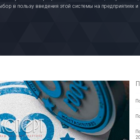
бор в пользу введения этой системы на предприятиях и
П
П
П
П
2