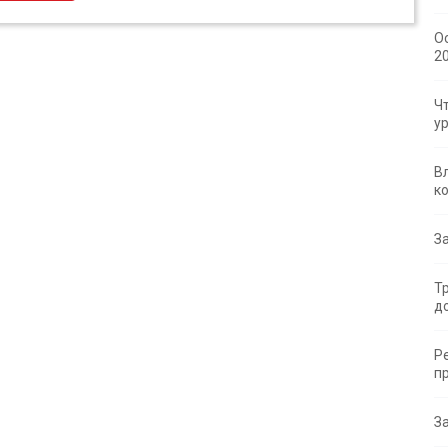
О
2
Ч
у
В
к
З
Т
д
Р
п
З