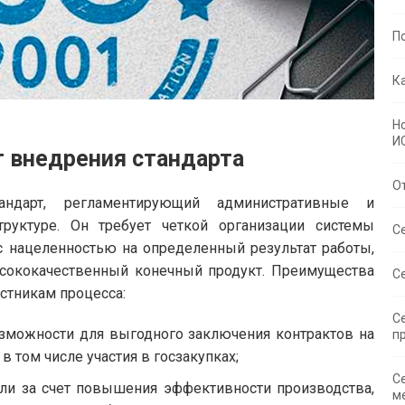
П
К
Н
И
т внедрения стандарта
О
дарт, регламентирующий административные и
руктуре. Он требует четкой организации системы
С
с нацеленностью на определенный результат работы,
сококачественный конечный продукт. Преимущества
С
стникам процесса:
С
зможности для выгодного заключения контрактов на
п
 том числе участия в госзакупках;
С
ли за счет повышения эффективности производства,
м