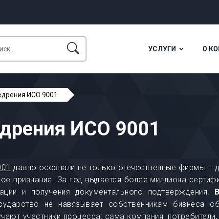
УСЛУГИ
О К
едрения ИСО 9001
дрения ИСО 9001
001
давно осознали не только отечественные фирмы – 
е признание. За год выдается более миллиона сертифик
тации и получения документального подтверждения.
ударство не навязывает собственникам бизнеса обя
чают участники процесса: сама компания, потребители