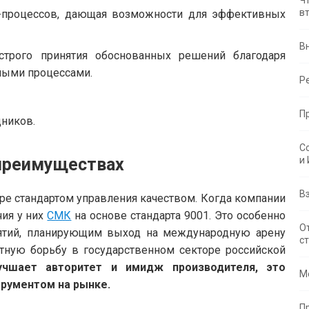
Ч
в
с-процессов, дающая возможности для эффективных
В
строго принятия обоснованных решений благодаря
ными процессами.
Р
П
дников.
С
преимуществах
и
В
е стандартом управления качеством. Когда компании
чия у них
СМК
на основе стандарта 9001. Это особенно
О
ятий, планирующим выход на международную арену
с
ную борьбу в государственном секторе российской
учшает авторитет и имидж производителя, это
М
рументом на рынке.
П