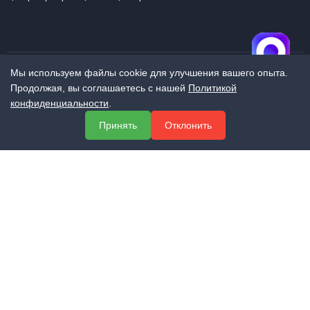
Мы используем файлы cookie для улучшения вашего опыта.
Продолжая, вы соглашаетесь с нашей
Политикой
МЕНЮ
конфиденциальности
.
О компании
Принять
Отклонить
Услуги
Полезная информация
Контакты
КОНТАКТЫ
+7 (800) 551-60-94
info@expert-2014.ru
195248, Санкт-Петербург, пр. Энергетиков 10, оф. 223