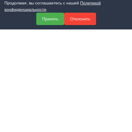
Продолжая, вы соглашаетесь с нашей
Политикой
МЕНЮ
конфиденциальности
.
О компании
Принять
Отклонить
Услуги
Полезная информация
Контакты
КОНТАКТЫ
+7 (800) 551-60-94
info@expert-2014.ru
195248, Санкт-Петербург, пр. Энергетиков 10, оф. 223
ПОЛУЧИТЬ КОНСУЛЬТАЦИЮ