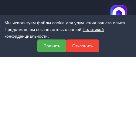
Мы используем файлы cookie для улучшения вашего опыта.
Продолжая, вы соглашаетесь с нашей
Политикой
МЕНЮ
конфиденциальности
.
О компании
Принять
Отклонить
Услуги
Полезная информация
Контакты
КОНТАКТЫ
+7 (800) 551-60-94
info@expert-2014.ru
195248, Санкт-Петербург, пр. Энергетиков 10, оф. 223